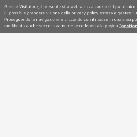
Gentile Visitatore, il presente sito web utilizza cookie di tipo tecnico 
E’ possibile prendere visione della privacy policy estesa e gestire 
Proseguendo la navigazione e cliccando con il mouse in qualsiasi pu
modificata anche successivamente accedendo alla pagina
“gestion
I nostri vini
Crediamo che il vino venga, come tutti i prodotti 
da un aspetto fondamentale: L’unicità, o meglio, il