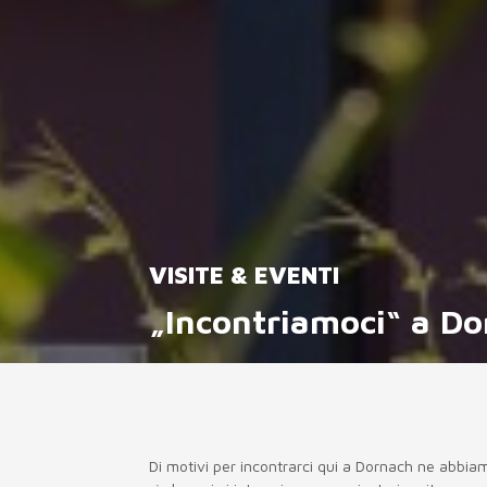
VISITE & EVENTI
„Incontriamoci“ a D
Di motivi per incontrarci qui a Dornach ne abbiamo 