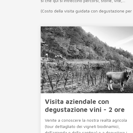
sì che qui si intreccino percorsi, storie, vite,…
(Costo della visita guidata con degustazione per
Visita aziendale con
degustazione vini - 2 ore
Venite a conoscere la nostra realtà agricola
(tour dettagliato dei vigneti biodinamici,
dell'azienda e della cantina) e a degustare i