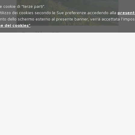
e cookie di “terze parti”.
l’utilizzo dei cookies secondo le Sue preferenze accedendo alla
present
nto dello schermo esterno al presente banner, verrà accettata l’impost
e dei cookies”
.
Comitive 15+
Per gruppi di più di 15 persone riceverete
un'offerta personalizzata.
Prenota una visita
NEWS
agricoli in genere, caratterizzato
programma annuale
 non poter ripetere il risultato