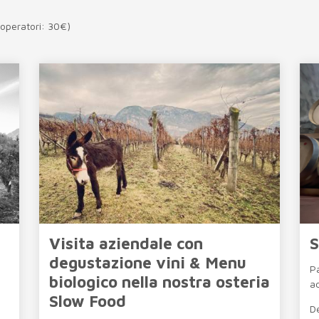
 operatori: 30€)
Visita aziendale con
S
degustazione vini & Menu
P
biologico nella nostra osteria
ac
Slow Food
De