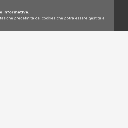
e informativa
.
azione predefinita dei cookies che potrà essere gestita e